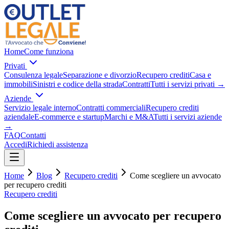
Home
Come funziona
Privati
Consulenza legale
Separazione e divorzio
Recupero crediti
Casa e
immobili
Sinistri e codice della strada
Contratti
Tutti i servizi privati
→
Aziende
Servizio legale interno
Contratti commerciali
Recupero crediti
aziendale
E-commerce e startup
Marchi e M&A
Tutti i servizi aziende
→
FAQ
Contatti
Accedi
Richiedi assistenza
Home
Blog
Recupero crediti
Come scegliere un avvocato
per recupero crediti
Recupero crediti
Come scegliere un avvocato per recupero