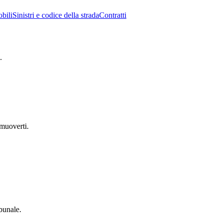
bili
Sinistri e codice della strada
Contratti
.
 muoverti.
ibunale.