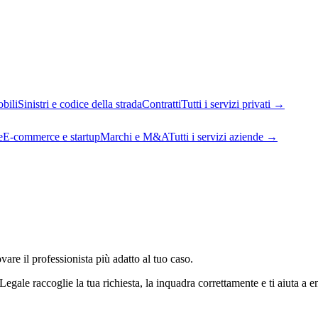
bili
Sinistri e codice della strada
Contratti
Tutti i servizi privati
→
e
E-commerce e startup
Marchi e M&A
Tutti i servizi aziende
→
vare il professionista più adatto al tuo caso.
ale raccoglie la tua richiesta, la inquadra correttamente e ti aiuta a ent