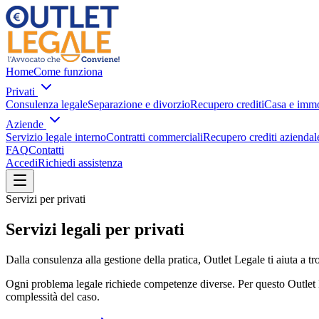
Home
Come funziona
Privati
Consulenza legale
Separazione e divorzio
Recupero crediti
Casa e immo
Aziende
Servizio legale interno
Contratti commerciali
Recupero crediti aziendal
FAQ
Contatti
Accedi
Richiedi assistenza
Servizi per privati
Servizi legali per privati
Dalla consulenza alla gestione della pratica, Outlet Legale ti aiuta a tro
Ogni problema legale richiede competenze diverse. Per questo Outlet Leg
complessità del caso.