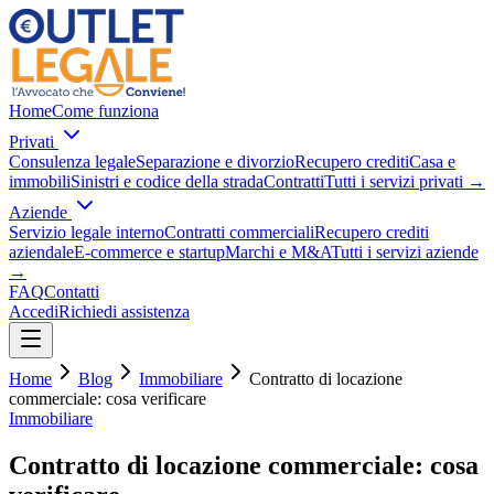
Home
Come funziona
Privati
Consulenza legale
Separazione e divorzio
Recupero crediti
Casa e
immobili
Sinistri e codice della strada
Contratti
Tutti i servizi privati
→
Aziende
Servizio legale interno
Contratti commerciali
Recupero crediti
aziendale
E-commerce e startup
Marchi e M&A
Tutti i servizi aziende
→
FAQ
Contatti
Accedi
Richiedi assistenza
Home
Blog
Immobiliare
Contratto di locazione
commerciale: cosa verificare
Immobiliare
Contratto di locazione commerciale: cosa