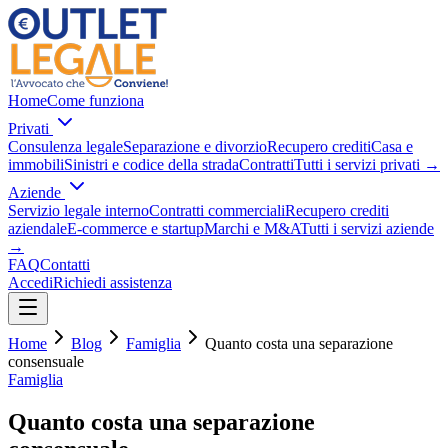
Home
Come funziona
Privati
Consulenza legale
Separazione e divorzio
Recupero crediti
Casa e
immobili
Sinistri e codice della strada
Contratti
Tutti i servizi privati
→
Aziende
Servizio legale interno
Contratti commerciali
Recupero crediti
aziendale
E-commerce e startup
Marchi e M&A
Tutti i servizi aziende
→
FAQ
Contatti
Accedi
Richiedi assistenza
Home
Blog
Famiglia
Quanto costa una separazione
consensuale
Famiglia
Quanto costa una separazione