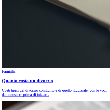
Famiglia
Quanto costa un divorzio
Costi tipici del divorzio congiunto e di quello giudiziale, con le voci
da conoscere prima di iniziare.