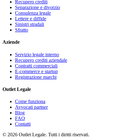
Recupero crediti
Separazione e divorzio
Consulenza legale
Lettere e diffide
Sinistri stradali
Sfratto
Aziende
Servizio legale interno
Recupero crediti aziendale
Contratti commerciali
E-commerce e startup
Registrazione marchi
Outlet Legale
Come funziona
Avvocati partner
Blog
FAQ
Contatti
©
2026
Outlet Legale. Tutti i diritti riservati.