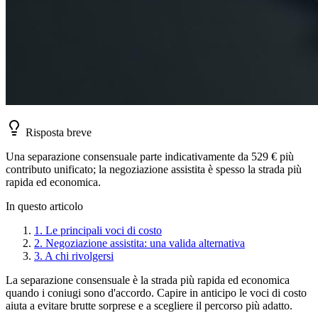
Risposta breve
Una separazione consensuale parte indicativamente da 529 € più
contributo unificato; la negoziazione assistita è spesso la strada più
rapida ed economica.
In questo articolo
1
.
Le principali voci di costo
2
.
Negoziazione assistita: una valida alternativa
3
.
A chi rivolgersi
La separazione consensuale è la strada più rapida ed economica
quando i coniugi sono d'accordo. Capire in anticipo le voci di costo
aiuta a evitare brutte sorprese e a scegliere il percorso più adatto.