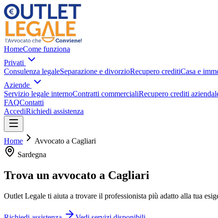
Home
Come funziona
Privati
Consulenza legale
Separazione e divorzio
Recupero crediti
Casa e immo
Aziende
Servizio legale interno
Contratti commerciali
Recupero crediti aziendal
FAQ
Contatti
Accedi
Richiedi assistenza
Home
Avvocato a
Cagliari
Sardegna
Trova un avvocato a
Cagliari
Outlet Legale ti aiuta a trovare il professionista più adatto alla tua esi
Richiedi assistenza
Vedi servizi disponibili