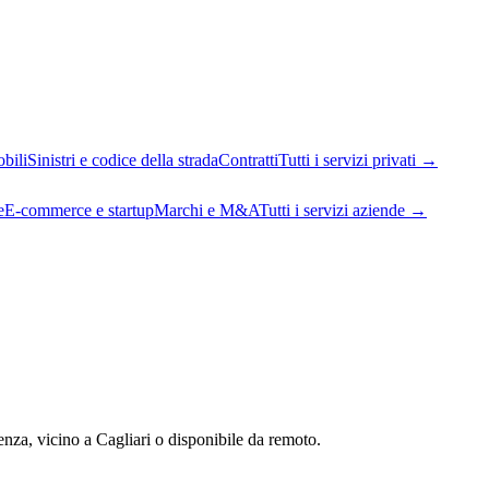
bili
Sinistri e codice della strada
Contratti
Tutti i servizi privati
→
e
E-commerce e startup
Marchi e M&A
Tutti i servizi aziende
→
genza, vicino a
Cagliari
o disponibile da remoto.