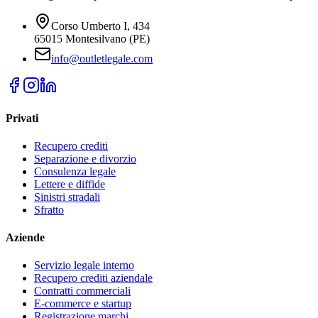
Corso Umberto I, 434
65015 Montesilvano (PE)
info@outletlegale.com
Privati
Recupero crediti
Separazione e divorzio
Consulenza legale
Lettere e diffide
Sinistri stradali
Sfratto
Aziende
Servizio legale interno
Recupero crediti aziendale
Contratti commerciali
E-commerce e startup
Registrazione marchi