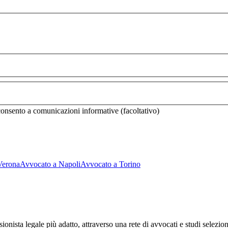
onsento a comunicazioni informative (facoltativo)
Verona
Avvocato a
Napoli
Avvocato a
Torino
ionista legale più adatto, attraverso una rete di avvocati e studi seleziona