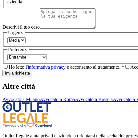
azienda
Descrivi il tuo caso
Urgenza
Preferenza
Ho letto l'
informativa privacy
e acconsento al trattamento. *
Acc
Invia richiesta
Altre città
Avvocato a
Milano
Avvocato a
Roma
Avvocato a
Brescia
Avvocato a
Outlet Legale aiuta privati e aziende a orientarsi nella scelta del profess