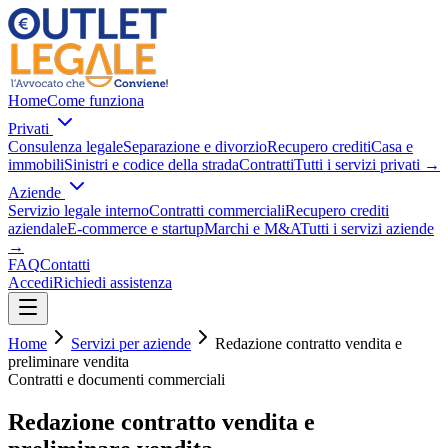
Home
Come funziona
Privati
Consulenza legale
Separazione e divorzio
Recupero crediti
Casa e
immobili
Sinistri e codice della strada
Contratti
Tutti i servizi privati
→
Aziende
Servizio legale interno
Contratti commerciali
Recupero crediti
aziendale
E-commerce e startup
Marchi e M&A
Tutti i servizi aziende
→
FAQ
Contatti
Accedi
Richiedi assistenza
Home
Servizi per aziende
Redazione contratto vendita e
preliminare vendita
Contratti e documenti commerciali
Redazione contratto vendita e