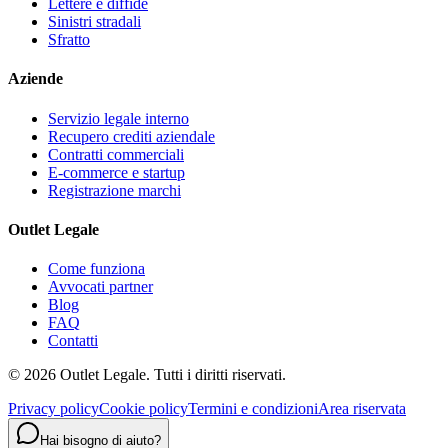
Lettere e diffide
Sinistri stradali
Sfratto
Aziende
Servizio legale interno
Recupero crediti aziendale
Contratti commerciali
E-commerce e startup
Registrazione marchi
Outlet Legale
Come funziona
Avvocati partner
Blog
FAQ
Contatti
©
2026
Outlet Legale. Tutti i diritti riservati.
Privacy policy
Cookie policy
Termini e condizioni
Area riservata
Hai bisogno di aiuto?