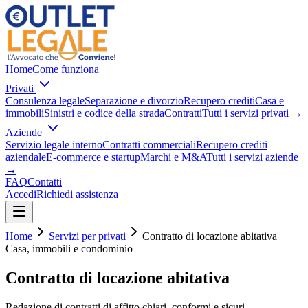
Home
Come funziona
Privati
Consulenza legale
Separazione e divorzio
Recupero crediti
Casa e
immobili
Sinistri e codice della strada
Contratti
Tutti i servizi privati
→
Aziende
Servizio legale interno
Contratti commerciali
Recupero crediti
aziendale
E-commerce e startup
Marchi e M&A
Tutti i servizi aziende
→
FAQ
Contatti
Accedi
Richiedi assistenza
Home
Servizi per privati
Contratto di locazione abitativa
Casa, immobili e condominio
Contratto di locazione abitativa
Redazione di contratti di affitto chiari, conformi e sicuri.