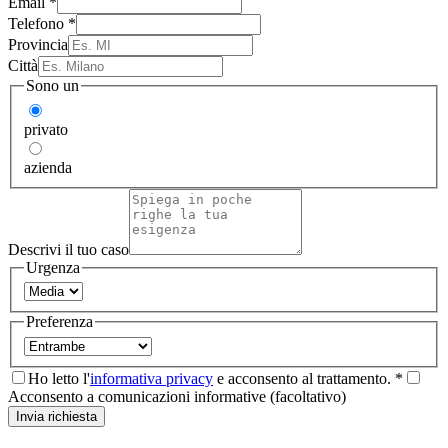
Email
*
Telefono
*
Provincia
Città
Sono un
privato
azienda
Descrivi il tuo caso
Urgenza
Preferenza
Ho letto l'
informativa privacy
e acconsento al trattamento. *
Acconsento a comunicazioni informative (facoltativo)
Invia richiesta