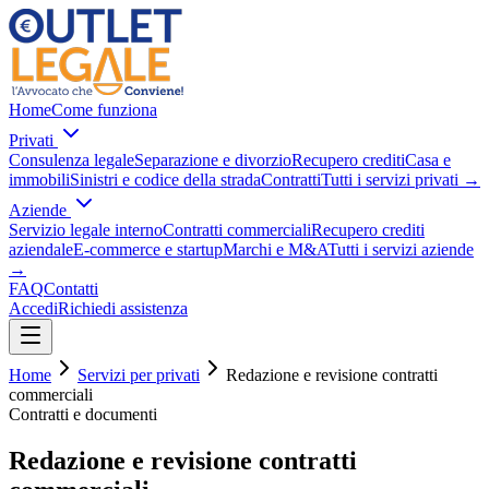
Home
Come funziona
Privati
Consulenza legale
Separazione e divorzio
Recupero crediti
Casa e
immobili
Sinistri e codice della strada
Contratti
Tutti i servizi privati
→
Aziende
Servizio legale interno
Contratti commerciali
Recupero crediti
aziendale
E-commerce e startup
Marchi e M&A
Tutti i servizi aziende
→
FAQ
Contatti
Accedi
Richiedi assistenza
Home
Servizi per privati
Redazione e revisione contratti
commerciali
Contratti e documenti
Redazione e revisione contratti