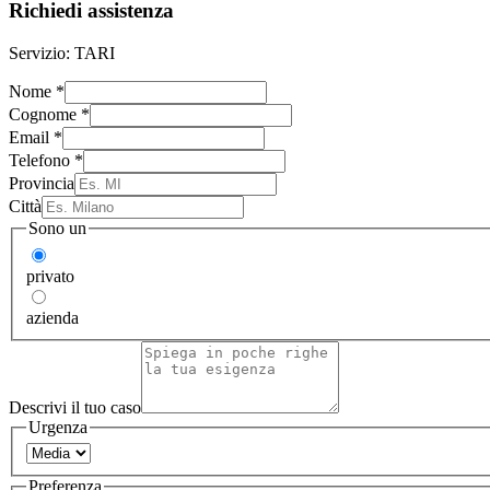
Richiedi assistenza
Servizio:
TARI
Nome
*
Cognome
*
Email
*
Telefono
*
Provincia
Città
Sono un
privato
azienda
Descrivi il tuo caso
Urgenza
Preferenza