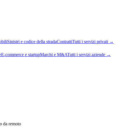
bili
Sinistri e codice della strada
Contratti
Tutti i servizi privati
→
e
E-commerce e startup
Marchi e M&A
Tutti i servizi aziende
→
 o da remoto