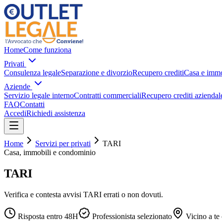
Home
Come funziona
Privati
Consulenza legale
Separazione e divorzio
Recupero crediti
Casa e immo
Aziende
Servizio legale interno
Contratti commerciali
Recupero crediti aziendal
FAQ
Contatti
Accedi
Richiedi assistenza
Home
Servizi per privati
TARI
Casa, immobili e condominio
TARI
Verifica e contesta avvisi TARI errati o non dovuti.
Risposta entro 48H
Professionista selezionato
Vicino a te