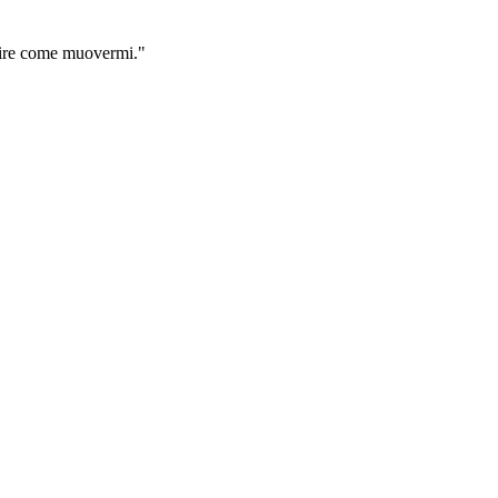
apire come muovermi.
"