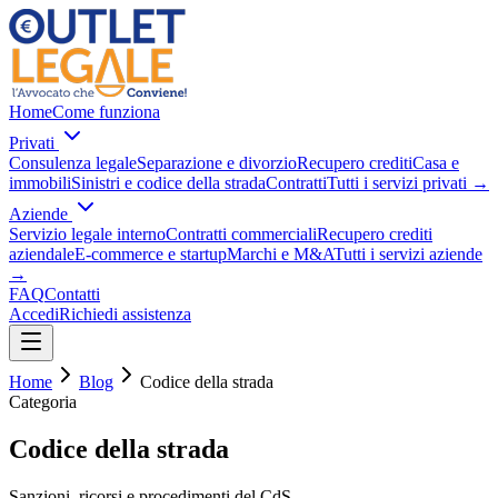
Home
Come funziona
Privati
Consulenza legale
Separazione e divorzio
Recupero crediti
Casa e
immobili
Sinistri e codice della strada
Contratti
Tutti i servizi privati
→
Aziende
Servizio legale interno
Contratti commerciali
Recupero crediti
aziendale
E-commerce e startup
Marchi e M&A
Tutti i servizi aziende
→
FAQ
Contatti
Accedi
Richiedi assistenza
Home
Blog
Codice della strada
Categoria
Codice della strada
Sanzioni, ricorsi e procedimenti del CdS.