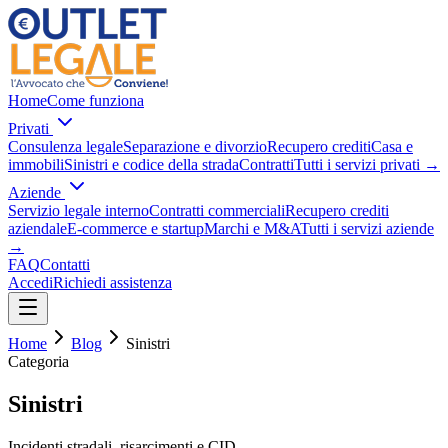
Home
Come funziona
Privati
Consulenza legale
Separazione e divorzio
Recupero crediti
Casa e
immobili
Sinistri e codice della strada
Contratti
Tutti i servizi privati
→
Aziende
Servizio legale interno
Contratti commerciali
Recupero crediti
aziendale
E-commerce e startup
Marchi e M&A
Tutti i servizi aziende
→
FAQ
Contatti
Accedi
Richiedi assistenza
Home
Blog
Sinistri
Categoria
Sinistri
Incidenti stradali, risarcimenti e CID.