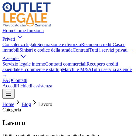
Home
Come funziona
Privati
Consulenza legale
Separazione e divorzio
Recupero crediti
Casa e
immobili
Sinistri e codice della strada
Contratti
Tutti i servizi privati
→
Aziende
Servizio legale interno
Contratti commerciali
Recupero crediti
aziendale
E-commerce e startup
Marchi e M&A
Tutti i servizi aziende
→
FAQ
Contatti
Accedi
Richiedi assistenza
Home
Blog
Lavoro
Categoria
Lavoro
Diritti, contratti e controversie in ambito lavorativo.