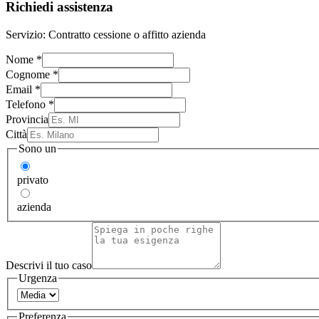
Richiedi assistenza
Servizio:
Contratto cessione o affitto azienda
Nome
*
Cognome
*
Email
*
Telefono
*
Provincia
Città
Sono un
privato
azienda
Descrivi il tuo caso
Urgenza
Preferenza