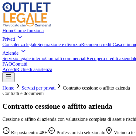
Home
Come funziona
Privati
Consulenza legale
Separazione e divorzio
Recupero crediti
Casa e immo
Aziende
Servizio legale interno
Contratti commerciali
Recupero crediti aziendal
FAQ
Contatti
Accedi
Richiedi assistenza
Home
Servizi per privati
Contratto cessione o affitto azienda
Contratti e documenti
Contratto cessione o affitto azienda
Cessione o affitto di azienda con valutazione completa di asset e rischi
Risposta entro 48H
Professionista selezionato
Vicino a te