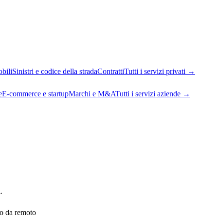
bili
Sinistri e codice della strada
Contratti
Tutti i servizi privati
→
e
E-commerce e startup
Marchi e M&A
Tutti i servizi aziende
→
.
 o da remoto