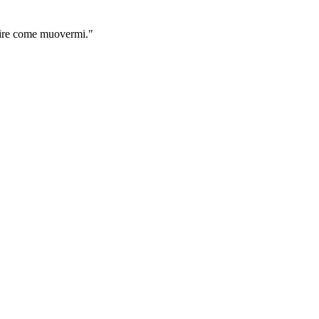
apire come muovermi.
"