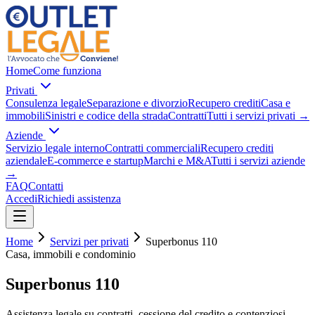
Home
Come funziona
Privati
Consulenza legale
Separazione e divorzio
Recupero crediti
Casa e
immobili
Sinistri e codice della strada
Contratti
Tutti i servizi privati
→
Aziende
Servizio legale interno
Contratti commerciali
Recupero crediti
aziendale
E-commerce e startup
Marchi e M&A
Tutti i servizi aziende
→
FAQ
Contatti
Accedi
Richiedi assistenza
Home
Servizi per privati
Superbonus 110
Casa, immobili e condominio
Superbonus 110
Assistenza legale su contratti, cessione del credito e contenziosi